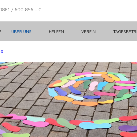
0881 / 600 856 - 0
E
ÜBER UNS
HELFEN
VEREIN
TAGESBET
te